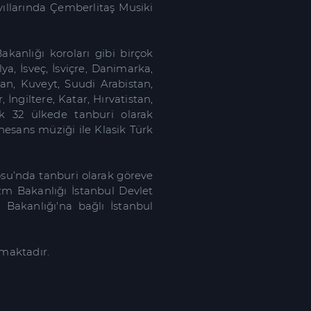
yıllarında Çemberlitaş Musiki
kanlığı koroları gibi birçok
ya, İsveç, İsviçre, Danimarka,
an, Kuveyt, Suudi Arabistan,
İngiltere, Katar, Hırvatistan,
ık 32 ülkede tanburi olarak
esans müziği ile Klasik Türk
osu’nda tanburi olarak göreve
izm Bakanlığı İstanbul Devlet
Bakanlığı'na bağlı İstanbul
pmaktadır.