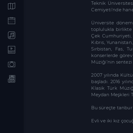
Teknik Üniversites
Cemiyeti’nde hanen
Üniversite dönemi
toplulukla birlikte
Çek Cumhuriyeti, 
Kıbrıs, Yunanistan
Sırbistan, Fas, T
konserlerde görev
Müziği’nin sentezi
2007 yılında Kültü
başladı. 2016 yılı
Klasik Türk Müziğ
Meydan Meşkleri T
Bu süreçte tanbur
Evli ve iki kız çoc