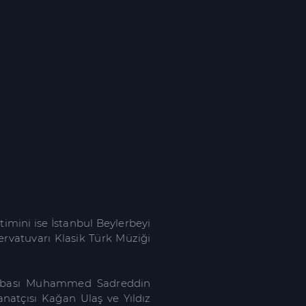
timini ise İstanbul Beylerbeyi
ervatuvarı Klasik Türk Müziği
n babası Muhammed Sadreddin
anatçısı Kağan Ulaş ve Yıldız