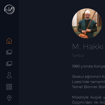
M. Hakkı
Tanbur
1980 yılında Kony
İlkokul eğitimini 
Lisesi’nde tamaml
Temel Bilimler Bö
Mûsikîyle küçük 
Özçimi’den ilk mûs