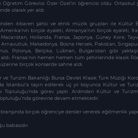
i Öğretim Görevlisi Özer Özel’in öğrencisi oldu. Ortaokul 
de olarak yer aldı.
nden itibaren şahsi ve etnik müzik grupları ile Kültür Ba
 Amerika’nın birçok eyaleti, Almanya’nın birçok eyaleti, İtal
Macaristan, Hollanda, Fransa, Japonya, Güney Kore, Tayv
, Arnavutluk, Makedonya, Bosna Hersek, Pakistan, Singapur, 
unus, Polonya, Belçika, Lübnan, Bulgaristan gibi yaklaş
 aldı. Fransa’nın hemen hemen tüm şehirlerinde klasik Rön
 üzerine birçok konserde sahne aldı.
r ve Turizm Bakanlığı Bursa Devlet Klasik Türk Müziği Kor
nda İstanbul’a tayin edilerek üç yıl boyunca Kültür ve Tur
i Topluluğu’nda görev yaptı. Ardından Kültür ve Turizm 
opluluğu’nda görevine devam etmektedir.
 branşında birçok öğrenciye dersler vererek eğitmenlik ya
uğu babasıdır.