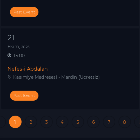
Past Event
21
Ekim,
2025
15:00
Nefes-i Abdalan
Kasımiye Medresesi - Mardin (Ücretsiz)
Past Event
Previous
1
2
3
4
5
6
7
8