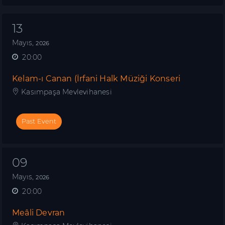
13
Mayıs,
2026
20:00
Kelam-ı Canan (İrfani Halk Müziği Konseri
Kasımpaşa Mevlevihanesi
Past Event
09
Mayıs,
2026
20:00
Meâli Devran