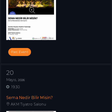
Past Event
20
Mayıs,
2026
19:30
Sema Nedir Bilir Misin?
AKM Tiyatro Salonu