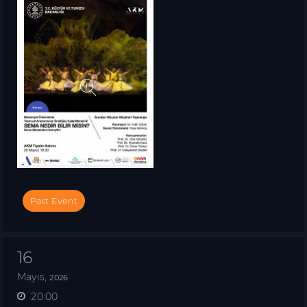
Past Event
16
Mayıs,
2026
20:00