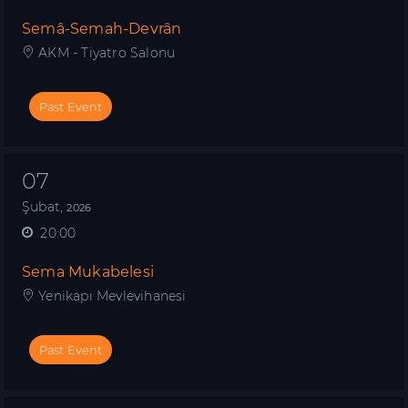
Semâ-Semah-Devrân
AKM - Tiyatro Salonu
Past Event
07
Şubat,
2026
20:00
Sema Mukabelesi
Yenikapı Mevlevihanesi
Past Event