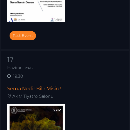
Past Event
17
Haziran,
2026
19:30
Sema Nedir Bilir Misin?
AKM Tiyatro Salonu