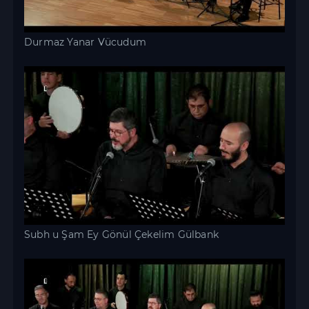
Durmaz Yanar Vücudum
Subh u Şam Ey Gönül Çekelim Gülbank