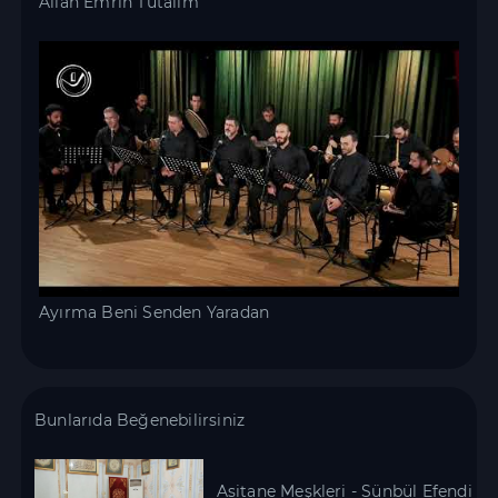
Allah Emrin Tutalım
Ayırma Beni Senden Yaradan
Bunlarıda Beğenebilirsiniz
Asitane Meşkleri - Sünbül Efendi