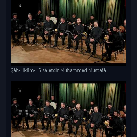
Şâh-ı İklîm-i Risâletdir Muhammed Mustafâ